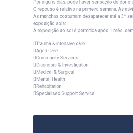
Por alguns dias, pode haver sensação de dor e
O repouso é relativo na primeira semana. As ati
As manchas costumam desaparecer até a 3ª sema
exposição solar.
A exposição ao sol é permitida após 1 mês, semp
Trauma & intensive care
Aged Care
Community Services
Diagnosis & Investigation
Medical & Surgical
Mental Health
Rehabitation
Specialised Support Service