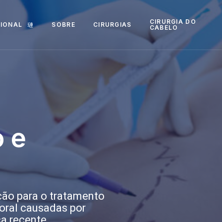
CIRURGIA DO
CIONAL
SOBRE
CIRURGIAS
CABELO
 e
ição para o tratamento
oral causadas por
a recente,