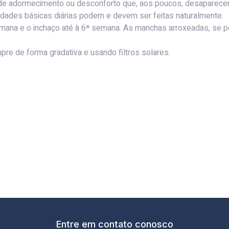
 de adormecimento ou desconforto que, aos poucos, desaparece
vidades básicas diárias podem e devem ser feitas naturalmente.
na e o inchaço até à 6ª semana. As manchas arroxeadas, se per
re de forma gradativa e usando filtros solares.
Entre em contato conosco