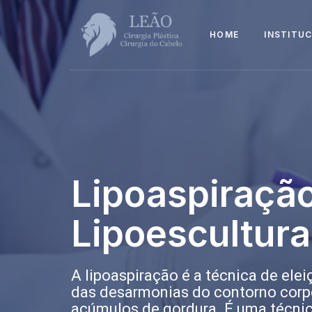
HOME
INSTITU
Lipoaspiração
Lipoescultura
A lipoaspiração é a técnica de ele
das desarmonias do contorno corp
acúmulos de gordura. É uma técnic