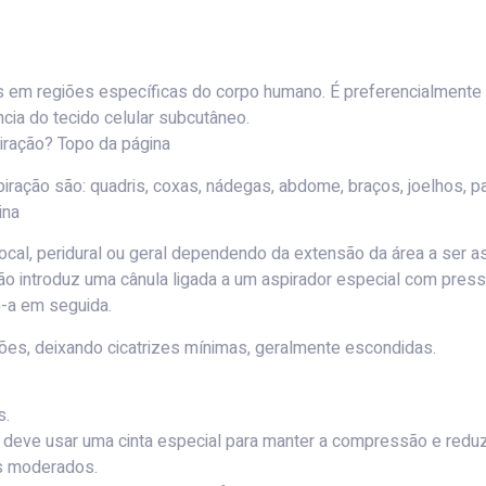
 em regiões específicas do corpo humano. É preferencialmente 
cia do tecido celular subcutâneo.
iração? Topo da página
iração são: quadris, coxas, nádegas, abdome, braços, joelhos, pa
ina
local, peridural ou geral dependendo da extensão da área a ser as
ão introduz uma cânula ligada a um aspirador especial com press
o-a em seguida.
sões, deixando cicatrizes mínimas, geralmente escondidas.
s.
e deve usar uma cinta especial para manter a compressão e reduz
os moderados.